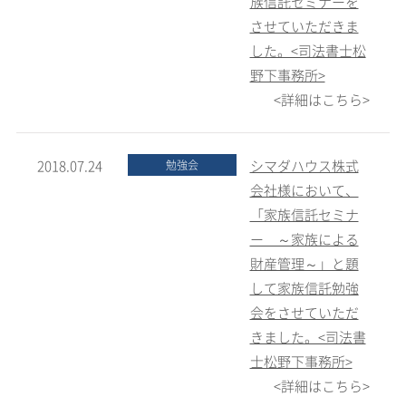
族信託セミナーを
させていただきま
した。<司法書士松
野下事務所>
<詳細はこちら>
2018.07.24
シマダハウス株式
勉強会
会社様において、
「家族信託セミナ
ー ～家族による
財産管理～」と題
して家族信託勉強
会をさせていただ
きました。<司法書
士松野下事務所>
<詳細はこちら>