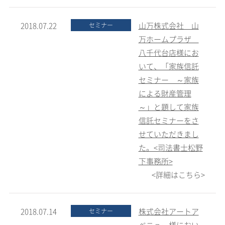
2018.07.22
山万株式会社 山
セミナー
万ホームプラザ
八千代台店様にお
いて、「家族信託
セミナー ～家族
による財産管理
～」と題して家族
信託セミナーをさ
せていただきまし
た。<司法書士松野
下事務所>
<詳細はこちら>
2018.07.14
株式会社アートア
セミナー
ベニュー様におい