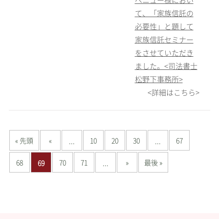
て、「家族信託の
必要性」と題して
家族信託セミナー
をさせていただき
ました。<司法書士
松野下事務所>
<詳細はこちら>
« 先頭
«
10
20
30
67
...
...
68
70
71
»
最後 »
69
...