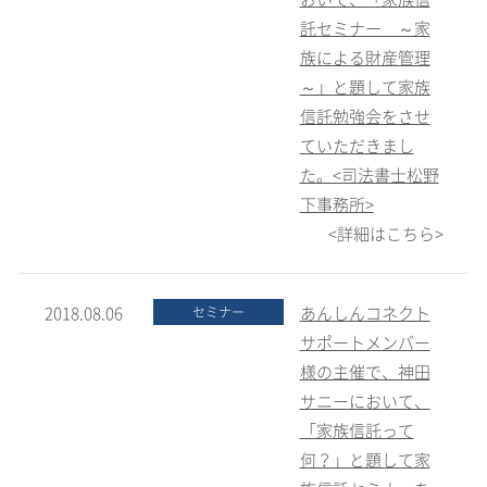
託セミナー ～家
族による財産管理
～」と題して家族
信託勉強会をさせ
ていただきまし
た。<司法書士松野
下事務所>
<詳細はこちら>
2018.08.06
あんしんコネクト
セミナー
サポートメンバー
様の主催で、神田
サニーにおいて、
「家族信託って
何？」と題して家