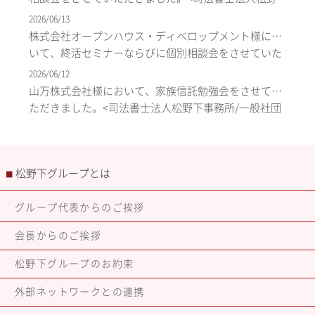
下事務所/一般社団法人エム・クリエイト>
2026/06/13
株式会社オープンハウス・ディベロップメント様にお
いて、終活セミナーならびに個別相談会をさせていた
だきました。<司法書士法人松野下事務所/一般社団法
2026/06/12
人エム・クリエイト>
山万株式会社様において、家族信託勉強会をさせてい
ただきました。<司法書士法人松野下事務所/一般社団
法人エム・クリエイト>
松野下グループとは
■
グループ代表からのご挨拶
会長からのご挨拶
松野下グループのお約束
外部ネットワークとの連携