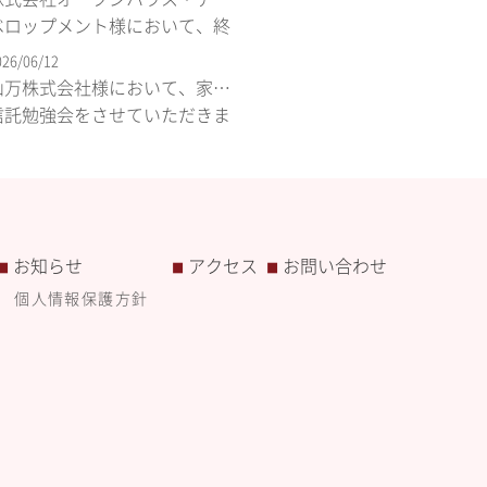
人エム・クリエイト>
ベロップメント様において、終
活セミナーならびに個別相談会
026/06/12
をさせていただきました。<司法
山万株式会社様において、家族
書士法人松野下事務所/一般社団
信託勉強会をさせていただきま
法人エム・クリエイト>
した。<司法書士法人松野下事務
所/一般社団法人エム・クリエイ
ト>
お知らせ
アクセス
お問い合わせ
■
■
■
個人情報保護方針