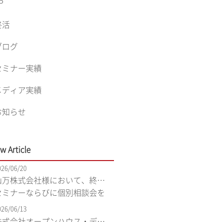
P
終活
ブログ
セミナー実績
メディア実績
お知らせ
w Article
026/06/20
山万株式会社様において、終活
セミナーならびに個別相談会を
させていただきました。<司法書
026/06/13
士法人松野下事務所/一般社団法
株式会社オープンハウス・ディ