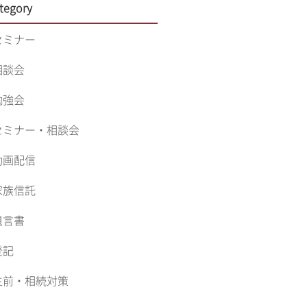
tegory
セミナー
相談会
勉強会
セミナー・相談会
動画配信
家族信託
遺言書
登記
生前・相続対策