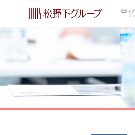
松野下グ
と